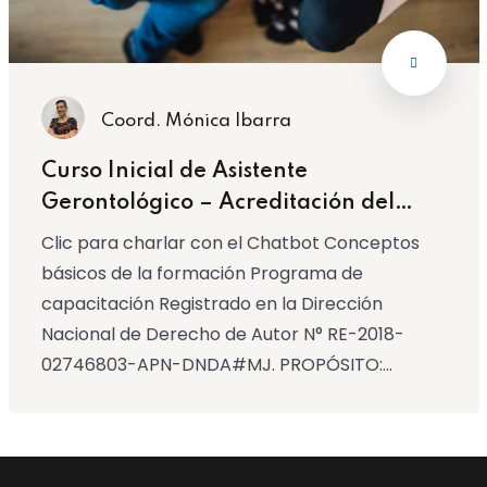
Coord. Mónica Ibarra
Curso Inicial de Asistente
Gerontológico – Acreditación del
Gobierno de la Ciudad de Buenos
Clic para charlar con el Chatbot Conceptos
Aires
básicos de la formación Programa de
capacitación Registrado en la Dirección
Nacional de Derecho de Autor N° RE-2018-
02746803-APN-DNDA#MJ. PROPÓSITO:...