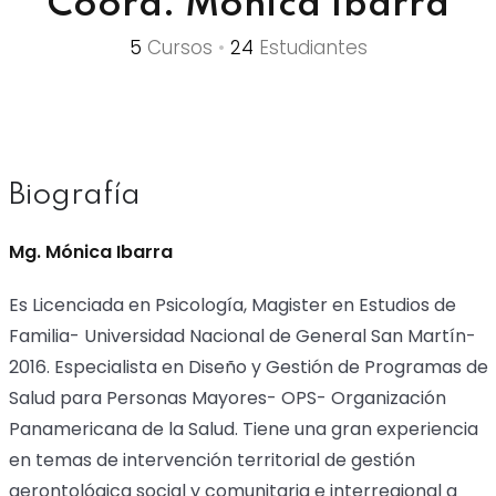
Coord. Mónica Ibarra
Already have an account?
Ingresar
5
Cursos
•
24
Estudiantes
Biografía
Mg. Mónica Ibarra
Es Licenciada en Psicología, Magister en Estudios de
Familia- Universidad Nacional de General San Martín-
2016. Especialista en Diseño y Gestión de Programas de
Salud para Personas Mayores- OPS- Organización
Panamericana de la Salud. Tiene una gran experiencia
en temas de intervención territorial de gestión
gerontológica social y comunitaria e interregional a