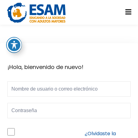
Skip
to
Ingresar
content
Ingresar
¡Hola, bienvenido de nuevo!
Perdio su contraseña?
Recordarme
¿Olvidaste la
Registrate